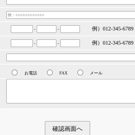
例）012-345-6
-
-
例）012-345-6789
-
-
お電話
FAX
メール